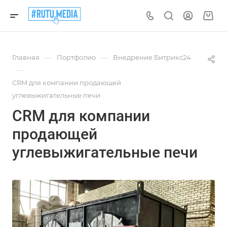
—
—
Главная
Портфолио
Внедрение Битрикс24
—
CRM для компании продающей
углевыжигательные печи
CRM для компании
продающей
углевыжигательные печи