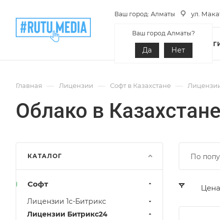
ул. Макат
Ваш город: Алматы
Ваш город Алматы?
О КОМПАНИИ
УСЛУГ
Да
Нет
—
—
—
Главная
Лицензии
Софт в Казахстане
Лицензии
Облако в Казахстан
КАТАЛОГ
По попу
Софт
Цен
Лицензии 1с-Битрикс
Лицензии Битрикс24