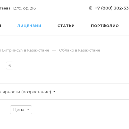
+7 (800) 302-53
аева, 127/9, оф. 216
И
ЛИЦЕНЗИИ
СТАТЬИ
ПОРТФОЛИО
—
 Битрикс24 в Казахстане
Облако в Казахстане
е
6
лярности (возрастание)
Цена
а